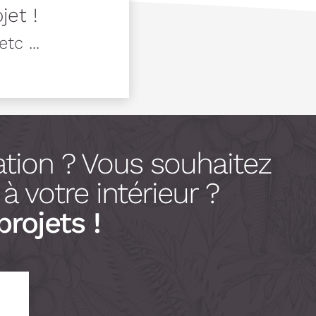
jet !
tc ...
tion ? Vous souhaitez
 votre intérieur ?
projets !