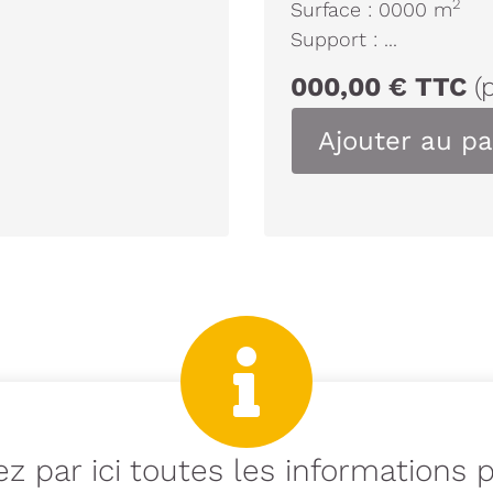
2
Surface :
0000
m
Support :
...
000,00
€
TTC
(
Ajouter au pa
z par ici toutes les informations 