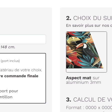
2.
CHOIX DU SU
En savoir plus sur nos 
 148 cm.
(port inclus)
tériau de votre choix.
tre commande finale
Aspect mat
sur
aluminium 3mm
port pour
tillon
3.
CALCUL DE V
Format :
0000
x
000