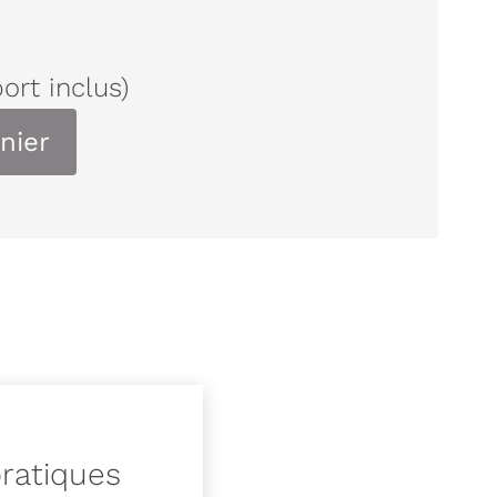
port inclus)
nier
pratiques