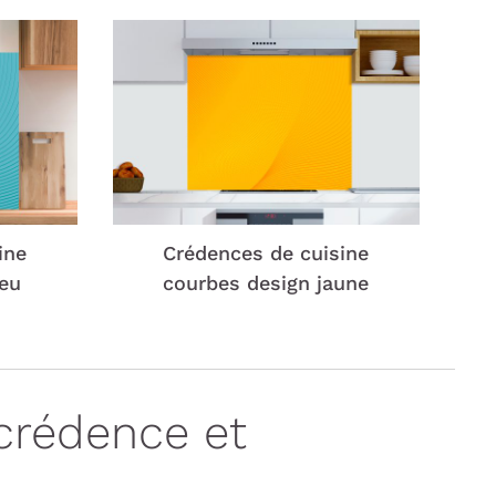
ine
Crédences de cuisine
leu
courbes design jaune
crédence et