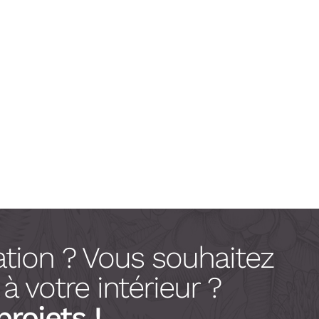
tion ? Vous souhaitez
 votre intérieur ?
projets !