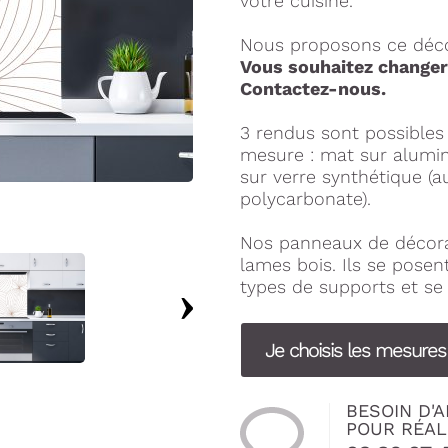
votre cuisine.
Nous proposons ce décor
Vous souhaitez changer 
Contactez-nous.
3 rendus sont possible
mesure : mat sur alumini
sur verre synthétique (a
polycarbonate).
Nos panneaux de décora
lames bois. Ils se pose
types de supports et se 
Je choisis les mesure
BESOIN D'A
POUR RÉAL