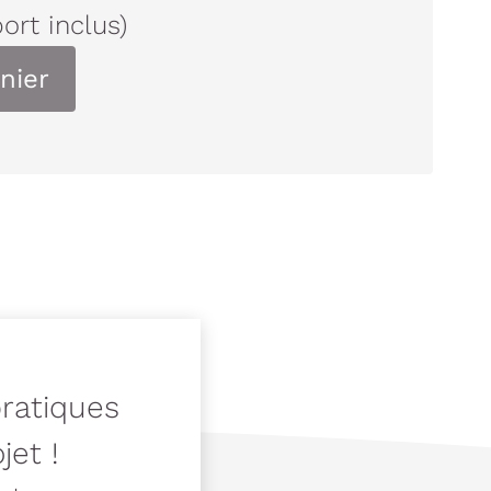
port inclus)
nier
pratiques
jet !