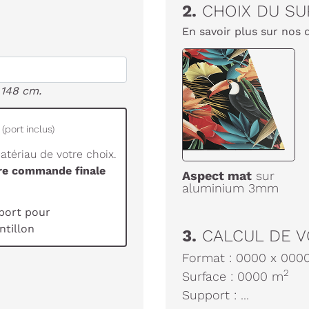
2.
CHOIX DU SU
En savoir plus sur nos 
 148 cm.
(port inclus)
tériau de votre choix.
tre commande finale
Aspect mat
sur
aluminium 3mm
port pour
tillon
3.
CALCUL DE V
Format :
0000
x
000
2
Surface :
0000
m
Support :
...