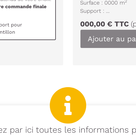
2
Surface :
0000
m
tre commande finale
Support :
...
000,00
€
TTC
(
port pour
tillon
Ajouter au pa
z par ici toutes les informations 