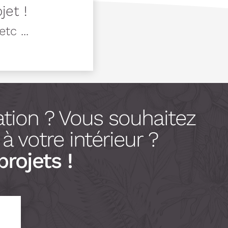
jet !
tc ...
tion ? Vous souhaitez
 votre intérieur ?
projets !