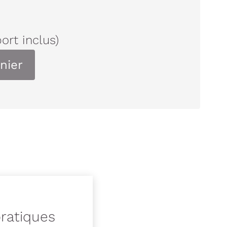
port inclus)
nier
pratiques