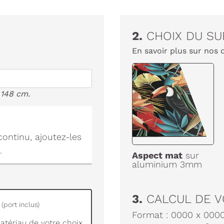
2.
CHOIX DU SU
En savoir plus sur nos 
 148 cm.
ontinu, ajoutez-les
.
Aspect mat
sur
aluminium 3mm
3.
CALCUL DE V
(port inclus)
Format :
0000
x
000
tériau de votre choix.