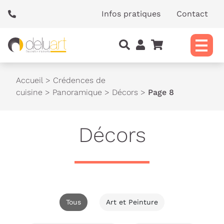
Panneau de gestion des cookies
Infos pratiques
Contact
Accueil
>
Crédences de
cuisine
>
Panoramique
>
Décors
>
Page 8
Décors
Tous
Art et Peinture