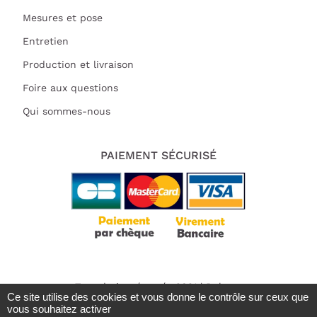
Mesures et pose
Entretien
Production et livraison
Foire aux questions
Qui sommes-nous
PAIEMENT SÉCURISÉ
Tous droits réservés 2021 | Deluart
Ce site utilise des cookies et vous donne le contrôle sur ceux que
Mentions légales
vous souhaitez activer
RGPD