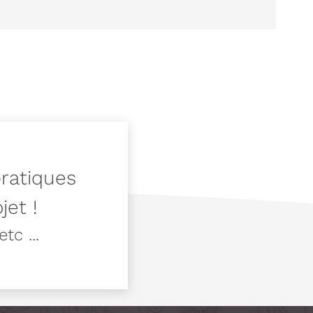
pratiques
jet !
tc ...