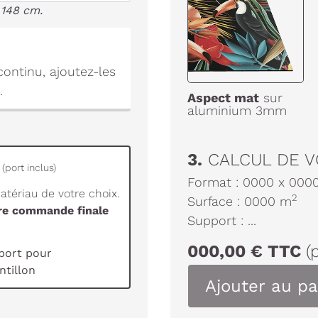
 148 cm.
ontinu, ajoutez-les
.
Aspect mat
sur
aluminium 3mm
3.
CALCUL DE V
(port inclus)
Format :
0000
x
000
tériau de votre choix.
2
Surface :
0000
m
tre commande finale
Support :
...
000,00
€
TTC
(
port pour
tillon
Ajouter au pa