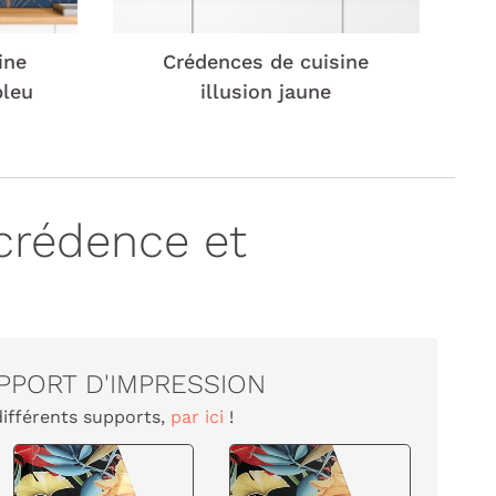
ine
Crédences de cuisine
bleu
illusion jaune
crédence et
PPORT D'IMPRESSION
différents supports,
par ici
!