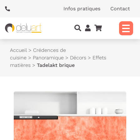
Panneau de gestion des cookies
Infos pratiques
Contact
Accueil
>
Crédences de
cuisine
>
Panoramique
>
Décors
>
Effets
matières
>
Tadelakt brique