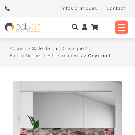
Panneau de gestion des cookies
Infos pratiques
Contact
Accueil
>
Salle de bain
>
Vasque /
Bain
>
Décors
>
Effets matières
>
Onyx nuit