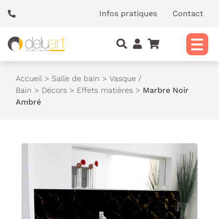
Panneau de gestion des cookies
Infos pratiques
Contact
Accueil
>
Salle de bain
>
Vasque /
Bain
>
Décors
>
Effets matières
>
Marbre Noir
Ambré