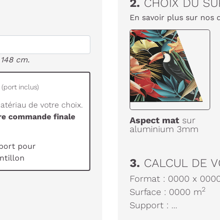
2.
CHOIX DU SU
En savoir plus sur nos 
 148 cm.
(port inclus)
tériau de votre choix.
tre commande finale
Aspect mat
sur
aluminium 3mm
port pour
tillon
3.
CALCUL DE V
Format :
0000
x
000
2
Surface :
0000
m
Support :
...