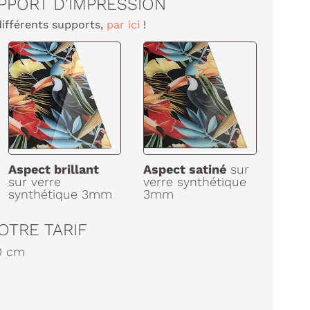
PPORT D'IMPRESSION
différents supports,
par ici
!
Aspect brillant
Aspect satiné
sur
sur verre
verre synthétique
synthétique 3mm
3mm
OTRE TARIF
0
cm