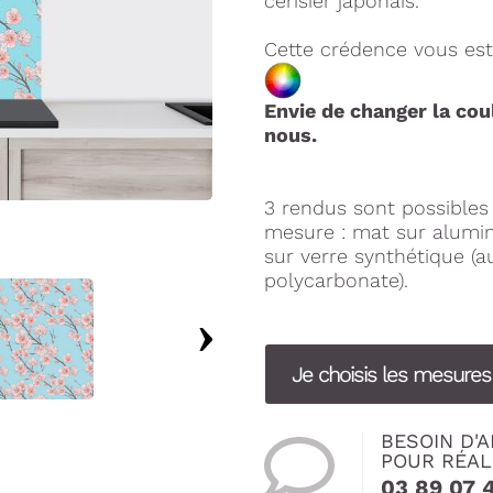
cerisier japonais.
Cette crédence vous est
Envie de changer la cou
nous.
3 rendus sont possible
mesure : mat sur alumini
sur verre synthétique (a
polycarbonate).
Je choisis les mesure
BESOIN D'A
POUR RÉAL
03 89 07 