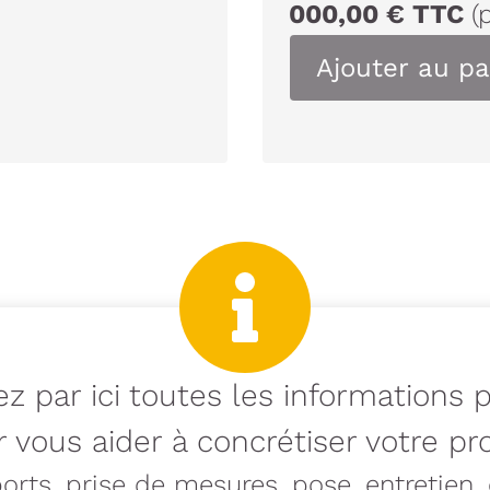
000,00
€
TTC
(
Ajouter au pa
z par ici toutes les informations 
 vous aider à concrétiser votre pro
rts, prise de mesures, pose, entretien, e