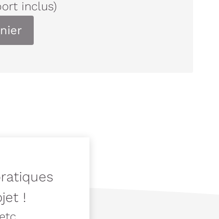
port inclus)
nier
pratiques
jet !
tc ...