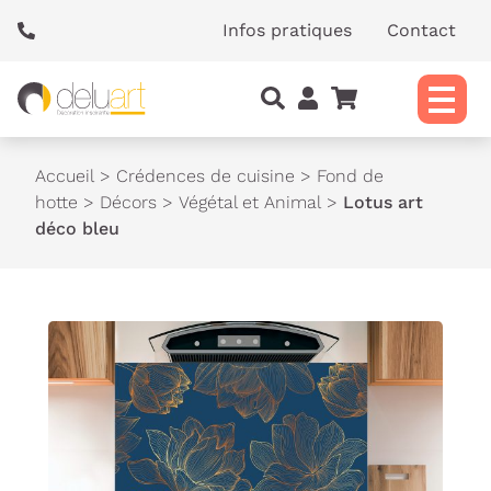
Panneau de gestion des cookies
Infos pratiques
Contact
Accueil
>
Crédences de cuisine
>
Fond de
hotte
>
Décors
>
Végétal et Animal
>
Lotus art
déco bleu