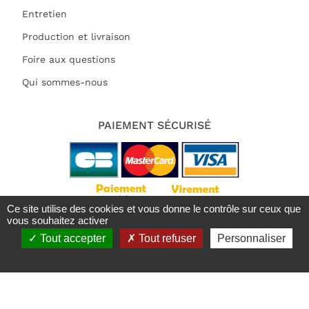
Entretien
Production et livraison
Foire aux questions
Qui sommes-nous
PAIEMENT SÉCURISÉ
Ce site utilise des cookies et vous donne le contrôle sur ceux que
vous souhaitez activer
Tout accepter
Tout refuser
Personnaliser
Tous droits réservés 2021 | Deluart
Trustpilot est désactivé.
Autoriser
X
Masquer le bandeau des cookies
Mentions légales
RGPD
Conditions Générales de Vente