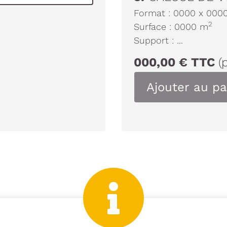
Format :
0000
x
000
2
Surface :
0000
m
Support :
...
000,00
€
TTC
(
Ajouter au pa