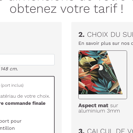
obtenez votre tarif !
2.
CHOIX DU SU
En savoir plus sur nos 
 148 cm.
(port inclus)
tériau de votre choix.
tre commande finale
Aspect mat
sur
aluminium 3mm
port pour
tillon
3.
CALCUL DE V