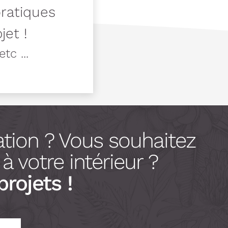
pratiques
jet !
tc ...
tion ? Vous souhaitez
 votre intérieur ?
projets !