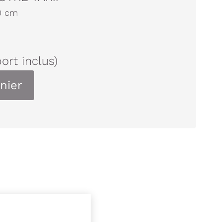
0
cm
port inclus)
nier