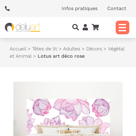
Panneau de gestion des cookies
Infos pratiques
Contact
Accueil
>
Têtes de lit
>
Adultes
>
Décors
>
Végétal
et Animal
>
Lotus art déco rose