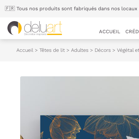
Panneau de gestion des cookies
🇫🇷 Tous nos produits sont fabriqués dans nos locaux 
ACCUEIL
CRÉD
Accueil
>
Têtes de lit
>
Adultes
>
Décors
>
Végétal e