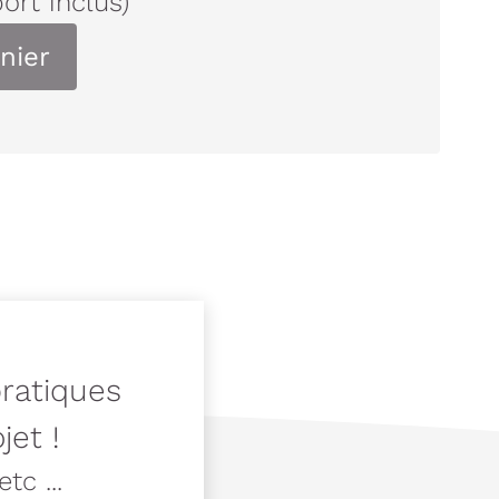
port inclus)
nier
pratiques
jet !
tc ...