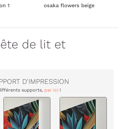
on 1
osaka flowers beige
te de lit et
PPORT D'IMPRESSION
différents supports,
par ici
!