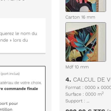
Carton 16 mm
diquerez le nom du
nde » lors du
Mdf 10 mm
(port inclus)
4.
CALCUL DE V
tériau de votre choix.
Format :
0000
x
000
tre commande finale
2
Surface :
0000
m
Support :
...
port pour
tillon