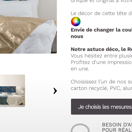
unique et original à votr
Le décor de cette tête de
Envie de changer la cou
nous
Notre astuce déco, le R
Vous hésitez entre plus
Profitez d’une impressio
en une.
Choisissez l’un de nos 
carton recyclé, PVC, al
Je choisis les mesures
BESOIN D'A
POUR RÉAL