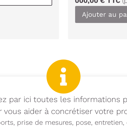
000,00
€
TTC
(
Ajouter au pa
z par ici toutes les informations 
 vous aider à concrétiser votre pro
rts, prise de mesures, pose, entretien, e