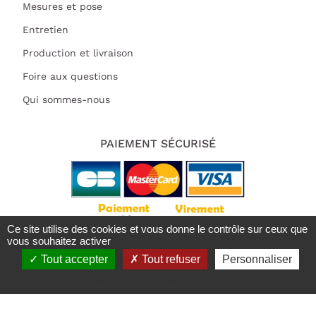
Mesures et pose
Entretien
Production et livraison
Foire aux questions
Qui sommes-nous
PAIEMENT SÉCURISÉ
Ce site utilise des cookies et vous donne le contrôle sur ceux que
vous souhaitez activer
Tout accepter
Tout refuser
Personnaliser
Tous droits réservés 2021 | Deluart
Trustpilot est désactivé.
Autoriser
X
Masquer le bandeau des cookies
Mentions légales
RGPD