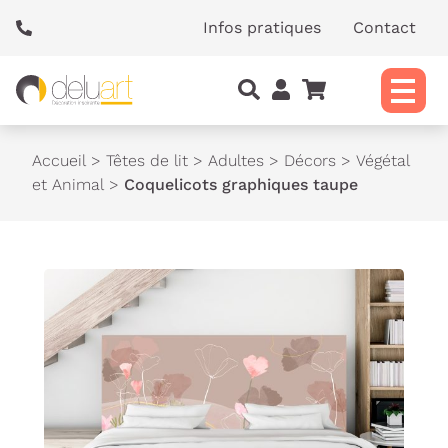
Panneau de gestion des cookies
Infos pratiques
Contact
Accueil
>
Têtes de lit
>
Adultes
>
Décors
>
Végétal
et Animal
>
Coquelicots graphiques taupe