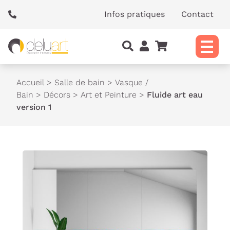
Panneau de gestion des cookies
Infos pratiques
Contact
Accueil
>
Salle de bain
>
Vasque /
Bain
>
Décors
>
Art et Peinture
>
Fluide art eau
version 1