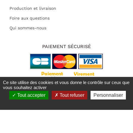
Production et livraison
Foire aux questions
Qui sommes-nous
PAIEMENT SÉCURISÉ
Ce site utilise des cookies et vous donne le contrôle sur ceux que
vous souhaitez activer
Tout accepter
Tout refuser
Personnaliser
Tous droits réservés 2021 | Deluart
Trustpilot est désactivé.
Autoriser
X
Masquer le bandeau des cookies
Mentions légales
RGPD
Conditions Générales de Vente
Plan du site