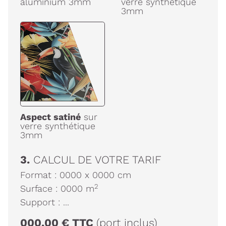
aluminium 3mm
verre synthétique
3mm
Aspect satiné
sur
verre synthétique
3mm
3.
CALCUL DE VOTRE TARIF
Format :
0000
x
0000
cm
2
Surface :
0000
m
Support :
...
000,00
€
TTC
(port inclus)