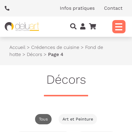
Panneau de gestion des cookies
Infos pratiques
Contact
Accueil
>
Crédences de cuisine
>
Fond de
hotte
>
Décors
>
Page 4
Décors
Tous
Art et Peinture