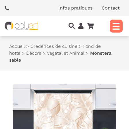
Panneau de gestion des cookies
Infos pratiques
Contact
Accueil
>
Crédences de cuisine
>
Fond de
hotte
>
Décors
>
Végétal et Animal
>
Monstera
sable