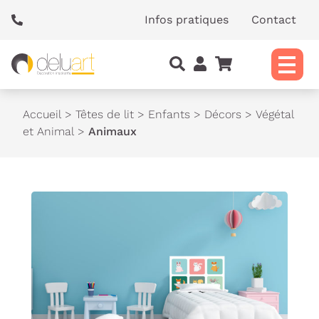
Panneau de gestion des cookies
Infos pratiques
Contact
Accueil
>
Têtes de lit
>
Enfants
>
Décors
>
Végétal
et Animal
>
Animaux