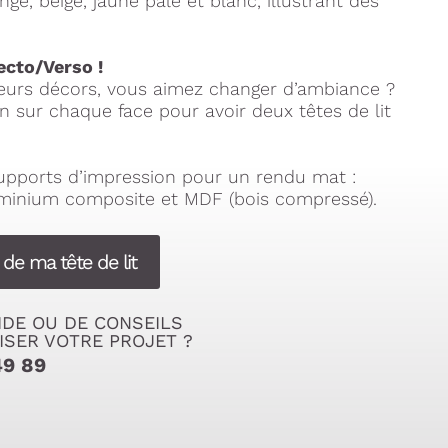
ge, beige, jaune pâle et blanc, illustrant des
ecto/Verso !
ieurs décors, vous aimez changer d’ambiance ?
n sur chaque face pour avoir deux têtes de lit
supports d’impression pour un rendu mat :
uminium composite et MDF (bois compressé).
 de ma tête de lit
IDE OU DE CONSEILS
ISER VOTRE PROJET ?
49 89