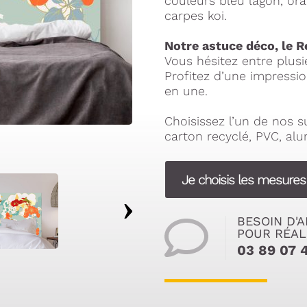
couleurs bleu lagon, oran
carpes koi.
Notre astuce déco, le R
Vous hésitez entre plus
Profitez d’une impressio
en une.
Choisissez l’un de nos 
carton recyclé, PVC, al
Je choisis les mesures
BESOIN D'A
POUR RÉAL
03 89 07 