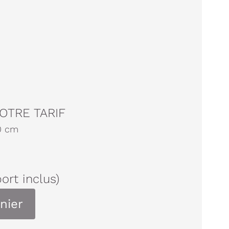
OTRE TARIF
0
cm
port inclus)
nier