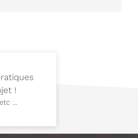
pratiques
jet !
tc ...