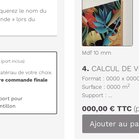
diquerez le nom du
nde » lors du
Mdf 10 mm
(port inclus)
4.
CALCUL DE V
tériau de votre choix.
Format :
0000
x
000
tre commande finale
2
Surface :
0000
m
Support :
...
port pour
tillon
000,00
€
TTC
(
Ajouter au pa