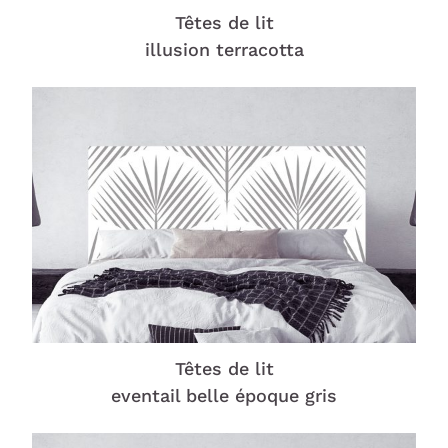
Têtes de lit
illusion terracotta
Têtes de lit
eventail belle époque gris