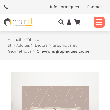
Panneau de gestion des cookies
Infos pratiques
Contact
Accueil
>
Têtes de
lit
>
Adultes
>
Décors
>
Graphique et
Géométrique
>
Chevrons graphiques taupe