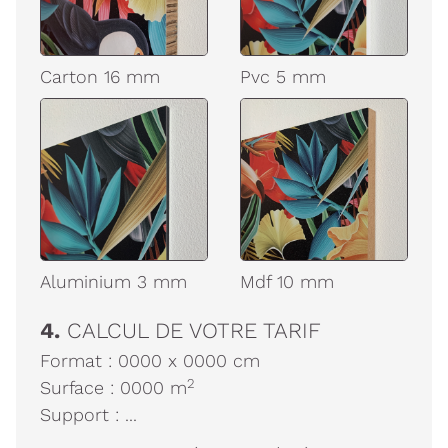
Carton 16 mm
Pvc 5 mm
Aluminium 3 mm
Mdf 10 mm
4.
CALCUL DE VOTRE TARIF
Format :
0000
x
0000
cm
2
Surface :
0000
m
Support :
...