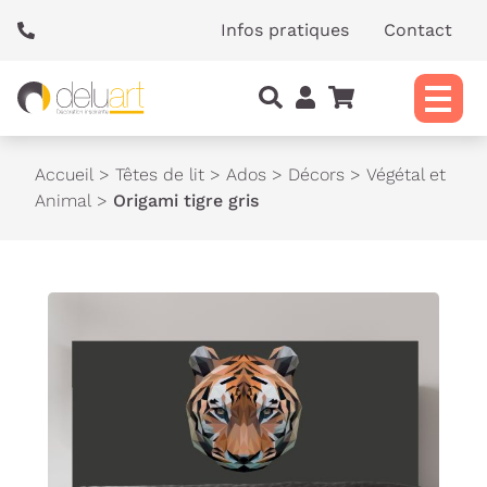
Panneau de gestion des cookies
Infos pratiques
Contact
Accueil
>
Têtes de lit
>
Ados
>
Décors
>
Végétal et
Animal
>
Origami tigre gris