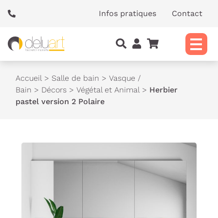
Panneau de gestion des cookies
Infos pratiques
Contact
Accueil
>
Salle de bain
>
Vasque /
Bain
>
Décors
>
Végétal et Animal
>
Herbier
pastel version 2 Polaire