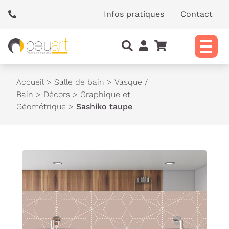
Panneau de gestion des cookies
Infos pratiques
Contact
Accueil
>
Salle de bain
>
Vasque /
Bain
>
Décors
>
Graphique et
Géométrique
>
Sashiko taupe