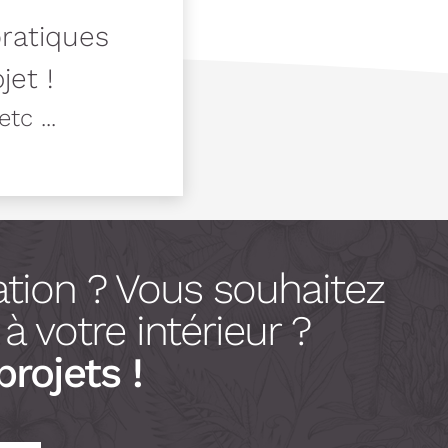
pratiques
jet !
tc ...
tion ? Vous souhaitez
 votre intérieur ?
projets !