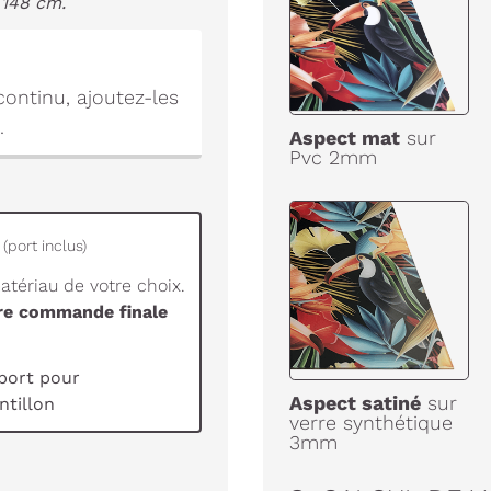
 148 cm.
ontinu, ajoutez-les
.
Aspect mat
sur
Pvc 2mm
(port inclus)
tériau de votre choix.
tre commande finale
port pour
Aspect satiné
sur
tillon
verre synthétique
3mm