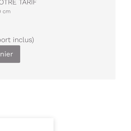
OTRE TARIF
0
cm
port inclus)
nier