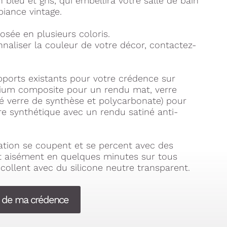
n bleu et gris, qui embellira votre salle de bain
biance vintage.
osée en plusieurs coloris.
naliser la couleur de votre décor, contactez-
pports existants pour votre crédence sur
ium composite pour un rendu mat, verre
lé verre de synthèse et polycarbonate) pour
re synthétique avec un rendu satiné anti-
tion se coupent et se percent avec des
nt aisément en quelques minutes sur tous
collent avec du silicone neutre transparent.
s de ma crédence