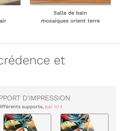
Salle de bain
air
mosaiques orient terre
crédence et
PPORT D'IMPRESSION
différents supports,
par ici
!