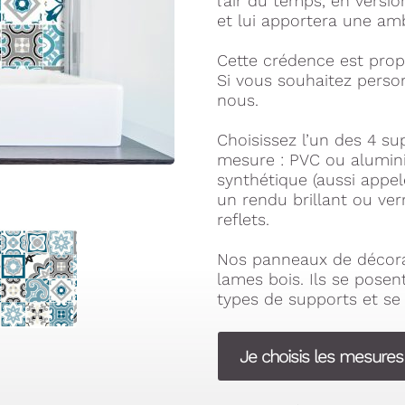
l’air du temps, en versio
et lui apportera une am
Cette crédence est prop
Si vous souhaitez person
nous.
Choisissez l’un des 4 su
mesure : PVC ou alumin
synthétique (aussi appe
un rendu brillant ou ver
reflets.
Nos panneaux de décora
lames bois. Ils se pose
types de supports et se 
Je choisis les mesure