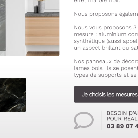
effet marbre noir.
Nous proposons égaleme
Nous vous proposons 3 
mesure : aluminium com
synthétique (aussi appe
un aspect brillant ou sat
Nos panneaux de décora
lames bois. Ils se pose
types de supports et se 
Je choisis les mesure
BESOIN D'A
POUR RÉAL
03 89 07 