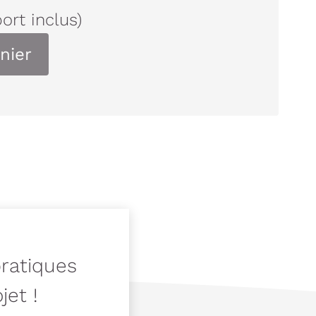
port inclus)
nier
pratiques
jet !