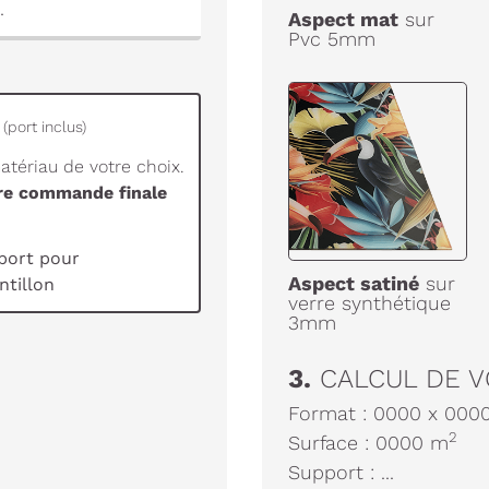
.
Aspect mat
sur
Pvc 5mm
(port inclus)
tériau de votre choix.
tre commande finale
port pour
Aspect satiné
sur
tillon
verre synthétique
3mm
3.
CALCUL DE V
Format :
0000
x
000
2
Surface :
0000
m
Support :
...