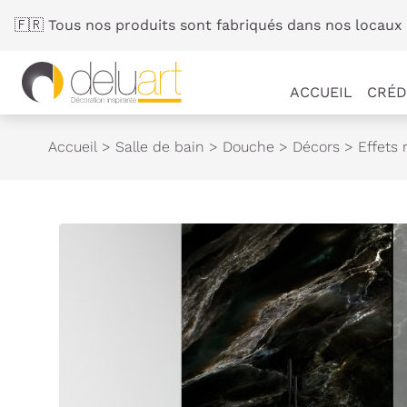
Panneau de gestion des cookies
🇫🇷 Tous nos produits sont fabriqués dans nos locaux 
ACCUEIL
CRÉD
Accueil
>
Salle de bain
>
Douche
>
Décors
>
Effets 