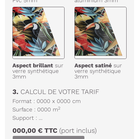
Pvc 5mm
aluminium 3mm
Aspect brillant
sur
Aspect satiné
sur
verre synthétique
verre synthétique
3mm
3mm
3.
CALCUL DE VOTRE TARIF
Format :
0000
x
0000
cm
2
Surface :
0000
m
Support :
...
000,00
€
TTC
(port inclus)