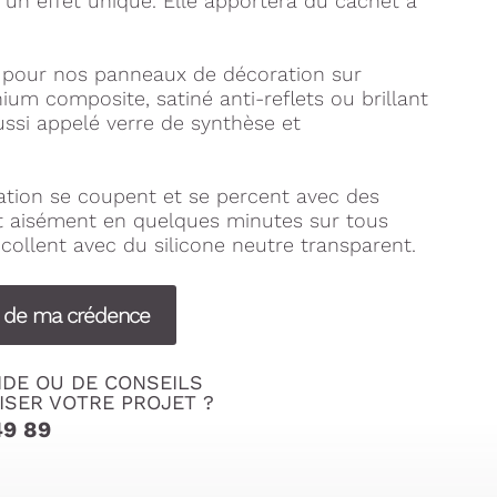
t un effet unique. Elle apportera du cachet à
s pour nos panneaux de décoration sur
um composite, satiné anti-reflets ou brillant
ussi appelé verre de synthèse et
tion se coupent et se percent avec des
nt aisément en quelques minutes sur tous
collent avec du silicone neutre transparent.
s de ma crédence
IDE OU DE CONSEILS
ISER VOTRE PROJET ?
49 89