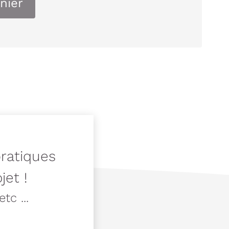
nier
pratiques
jet !
tc ...