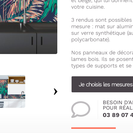
et beige, qui lui donnen
votre cuisine.
3 rendus sont possible
mesure : mat sur alumini
sur verre synthétique (a
polycarbonate).
Nos panneaux de décora
lames bois. Ils se pose
types de supports et se 
Je choisis les mesure
BESOIN D'A
POUR RÉAL
03 89 07 