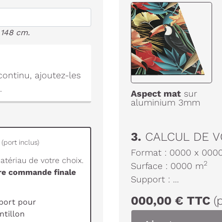
 148 cm.
ontinu, ajoutez-les
.
Aspect mat
sur
aluminium 3mm
3.
CALCUL DE V
(port inclus)
Format :
0000
x
000
tériau de votre choix.
2
Surface :
0000
m
tre commande finale
Support :
...
000,00
€
TTC
(
port pour
tillon