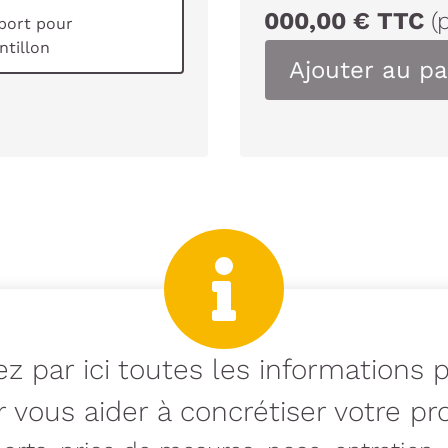
000,00
€
TTC
(
port pour
tillon
Ajouter au pa
z par ici toutes les informations 
 vous aider à concrétiser votre pro