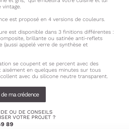
e et gris, qui embellira votre cuisine et lui
 vintage.
nce est proposé en 4 versions de couleurs.
e est disponible dans 3 finitions différentes :
mposite, brillante ou satinée anti-reflets
e (aussi appelé verre de synthèse et
tion se coupent et se percent avec des
nt aisément en quelques minutes sur tous
collent avec du silicone neutre transparent.
s de ma crédence
IDE OU DE CONSEILS
ISER VOTRE PROJET ?
49 89