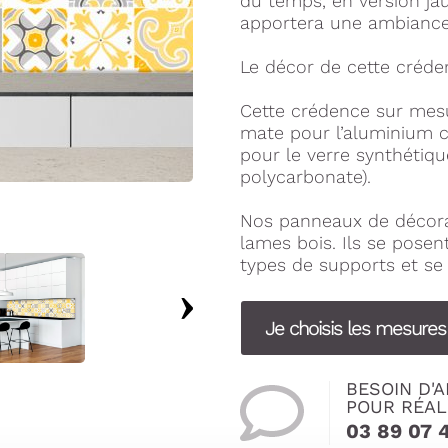
du temps, en version jaun
apportera une ambiance
Le décor de cette créde
Cette crédence sur mesur
mate pour l’aluminium co
pour le verre synthétiqu
polycarbonate).
Nos panneaux de décora
lames bois. Ils se pose
types de supports et se 
Je choisis les mesure
BESOIN D'A
POUR RÉAL
03 89 07 