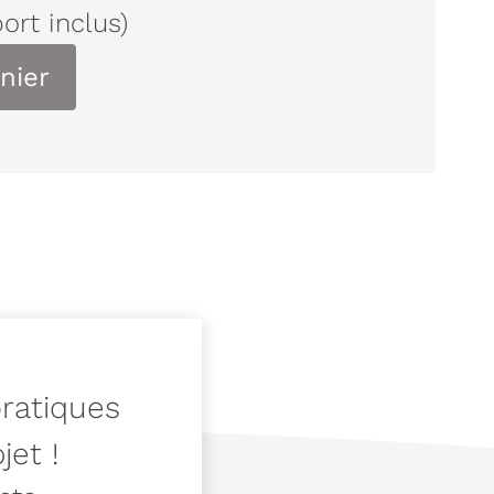
port inclus)
nier
pratiques
jet !