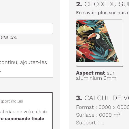
2.
CHOIX DU SU
En savoir plus sur nos 
 148 cm.
ontinu, ajoutez-les
.
Aspect mat
sur
aluminium 3mm
3.
CALCUL DE V
(port inclus)
Format :
0000
x
000
tériau de votre choix.
2
Surface :
0000
m
tre commande finale
Support :
...