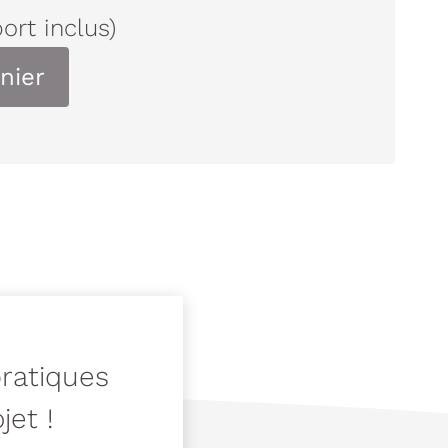
port inclus)
nier
pratiques
jet !