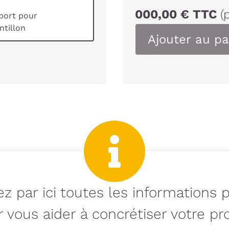
000,00
€
TTC
(
port pour
tillon
Ajouter au pa
z par ici toutes les informations 
 vous aider à concrétiser votre pro