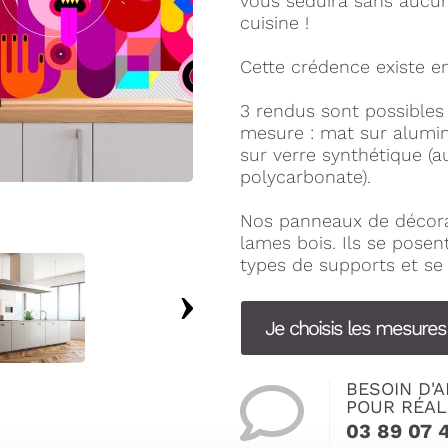
vous séduira sans aucun 
cuisine !
Cette crédence existe en
3 rendus sont possible
mesure : mat sur alumini
sur verre synthétique (a
polycarbonate).
Nos panneaux de décora
lames bois. Ils se pose
types de supports et se 
Je choisis les mesure
BESOIN D'A
POUR RÉAL
03 89 07 