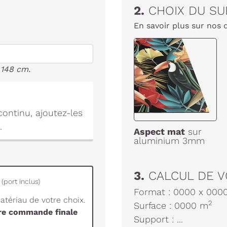
2.
CHOIX DU SU
En savoir plus sur nos 
 148 cm.
ontinu, ajoutez-les
.
Aspect mat
sur
aluminium 3mm
3.
CALCUL DE V
(port inclus)
Format :
0000
x
000
tériau de votre choix.
2
Surface :
0000
m
tre commande finale
Support :
...