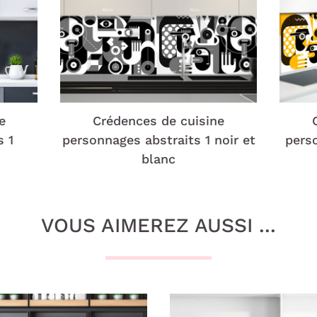
e
Crédences de cuisine
s 1
personnages abstraits 1 noir et
perso
blanc
VOUS AIMEREZ AUSSI ...