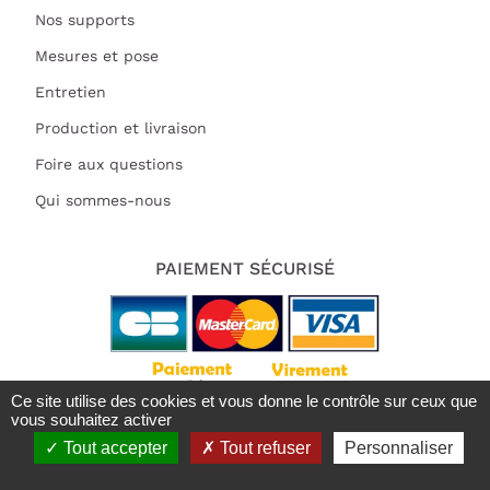
Nos supports
Mesures et pose
Entretien
Production et livraison
Foire aux questions
Qui sommes-nous
PAIEMENT SÉCURISÉ
Ce site utilise des cookies et vous donne le contrôle sur ceux que
vous souhaitez activer
Tout accepter
Tout refuser
Personnaliser
Tous droits réservés 2021 | Deluart
Trustpilot est désactivé.
Autoriser
X
Masquer le bandeau des cookies