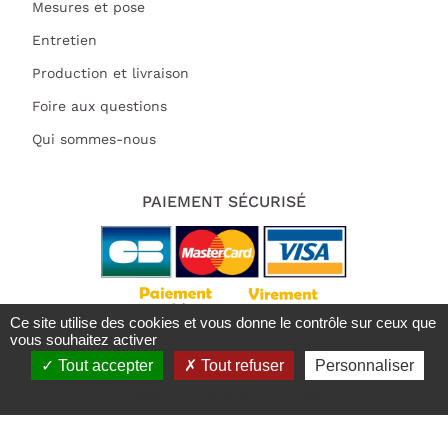
Mesures et pose
Entretien
Production et livraison
Foire aux questions
Qui sommes-nous
PAIEMENT SÉCURISÉ
Ce site utilise des cookies et vous donne le contrôle sur ceux que
vous souhaitez activer
Tout accepter
Tout refuser
Personnaliser
Tous droits réservés 2021 | Deluart
Trustpilot est désactivé.
Autoriser
X
Masquer le bandeau des cookies
Mentions légales
RGPD