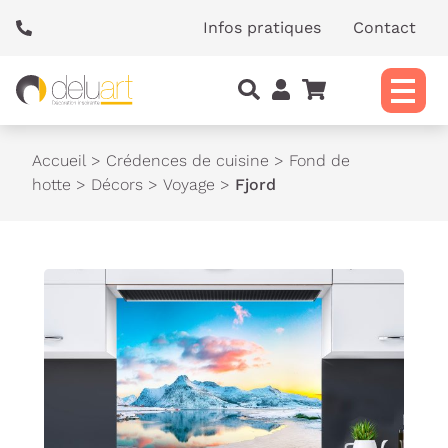
Panneau de gestion des cookies
Infos pratiques
Contact
Accueil
>
Crédences de cuisine
>
Fond de
hotte
>
Décors
>
Voyage
>
Fjord