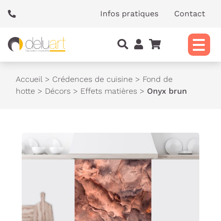
Panneau de gestion des cookies
Infos pratiques
Contact
Accueil
>
Crédences de cuisine
>
Fond de
hotte
>
Décors
>
Effets matières
>
Onyx brun